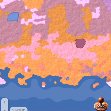
+
-
MARS 3D