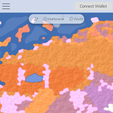
Connect Wallet
1
Markownik
World