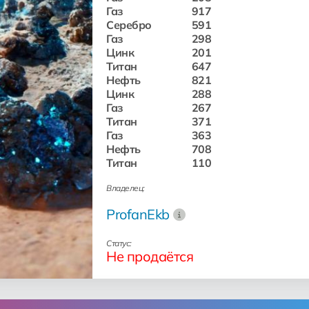
Газ
917
Серебро
591
Газ
298
Цинк
201
Титан
647
Нефть
821
Цинк
288
Газ
267
Титан
371
Газ
363
Нефть
708
Титан
110
Владелец:
ProfanEkb
Статус:
Не продаётся