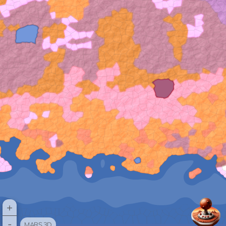
+
-
MARS 3D