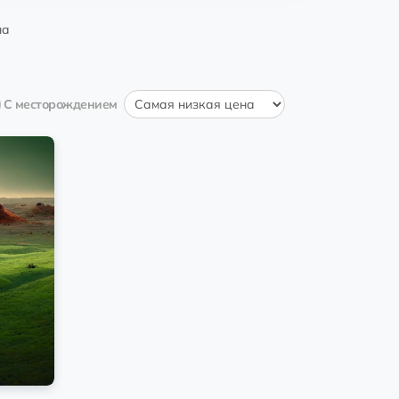
11:00:43 19.01.2023
doPisYa
на
avka87
EQ...M3
05:16:05 13.12.2022
doPisYa
С месторождением