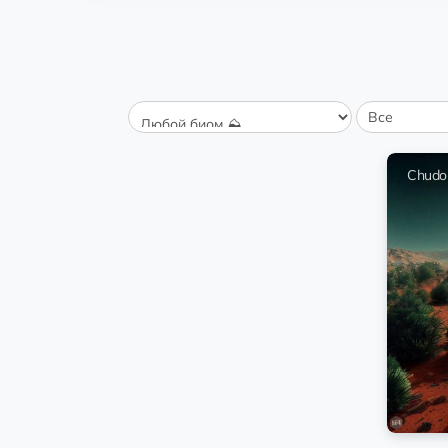
Zhengj
0.67 💎
передача
Молодые дер
Laje
0.39 💎
передача
Трава 
Chudo