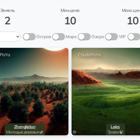
iatun
Торен
Chu
евья 🌿
Земель
Мин.цена
Макс.це
2
10
10
@Peresl
s
Торен
Chu
🍃
Остров
Море
Озеро
VIP
PisYa
ChudoPisYa
Zhengjiatun
Lajes
Молодые деревья 🌿
Трава 🍃