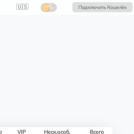
🇺🇸
Подключить Кошелёк
о
VIP
Неск.особ.
Всего