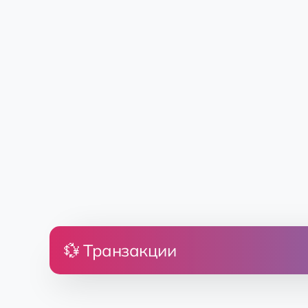
💱 Транзакции
Цена
Зем