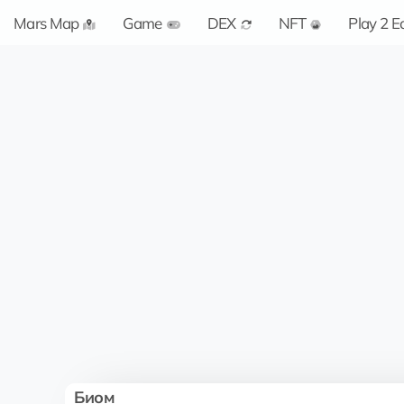
Mars Map
Game
DEX
NFT
Play 2 E
Биом