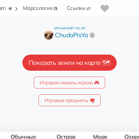
arn
Марсология
Ссылки
@Pereslavka87
EQ...M3
ChudoPisYa
Показать земли на карте 🗺️
Игровая панель игрока 🎮
Игровые предметы 🏘️
Обычные
Остров
Море
Озер