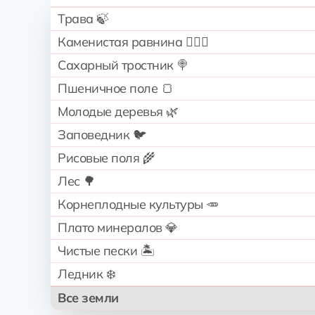
Трава 🍃
Каменистая равнина 🧗🏻‍♂️
Сахарный тростник 🍭
Пшеничное поле 🍞
Молодые деревья 🌿
Заповедник 🐦
Рисовые поля 🌾
Лес 🌳
Корнеплодные культуры 🥕
Плато минералов 💎
Чистые пески 🏝️
Ледник ❄️
Все земли