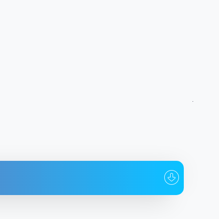
Кому
Дата
avka87
EQ...M3