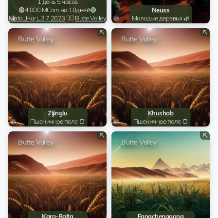
Tumauini
1 день 5 часов
аренда
Mata_Hari_3.7
Заповедник 🐦
🟢
4 000 MCoin на 10дней
🟢
Neuss
Mata_Hari_3.7.2023
👉🏻
Butte Valley
Молодые деревья 🌿
Arvada
аренда
Mata_Hari_3.7
⛏️
⛏️
Молодые деревья 🌿
Butte Valley
Butte Valley
Tumauini
аренда
Mata_Hari_3.7
Заповедник 🐦
Arvada
аренда
Mata_Hari_3.7
Молодые деревья 🌿
Tumauini
аренда
Mata_Hari_3.7
Заповедник 🐦
Zijinglu
Khushab
Пшеничное поле 🍞
Пшеничное поле 🍞
Arvada
аренда
Mata_Hari_3.7
⛏️
⛏️
Молодые деревья 🌿
Butte Valley
Butte Valley
Tumauini
аренда
Mata_Hari_3.7
Заповедник 🐦
Arvada
аренда
Mata_Hari_3.7
Молодые деревья 🌿
Tumauini
аренда
Mata_Hari_3.7
Заповедник 🐦
Kara-Balta
Fangchenggang