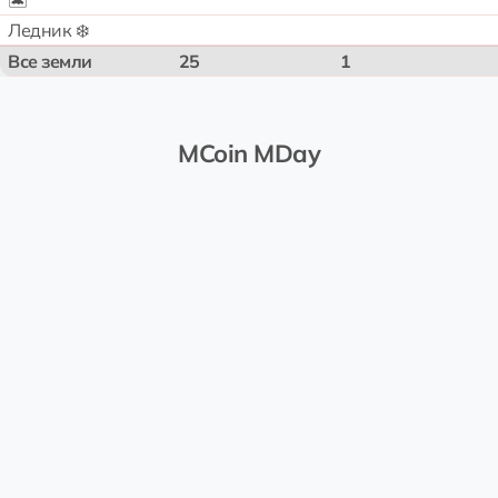
🏝️
Ледник ❄️
Все земли
25
1
MCoin MDay