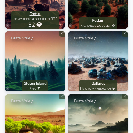
аренда
Mata_Hari_3.7
Молодые деревья 🌿
Tartus
Tumauini
аренда
Mata_Hari_3.7
Каменистая равнина 🧗🏻‍♂️
Заповедник 🐦
Ratlam
32 💎
Молодые деревья 🌿
Arvada
аренда
Mata_Hari_3.7
⛏️
⛏️
Молодые деревья 🌿
Butte Valley
Butte Valley
Tumauini
аренда
Mata_Hari_3.7
Заповедник 🐦
Arvada
аренда
Mata_Hari_3.7
Молодые деревья 🌿
Tumauini
аренда
Mata_Hari_3.7
Заповедник 🐦
Staten Island
Ballarat
Лес 🌳
Плато минералов 💎
Arvada
аренда
Mata_Hari_3.7
⛏️
⛏️
Молодые деревья 🌿
Butte Valley
Butte Valley
Tumauini
аренда
Mata_Hari_3.7
Заповедник 🐦
Arvada
аренда
Mata_Hari_3.7
Молодые деревья 🌿