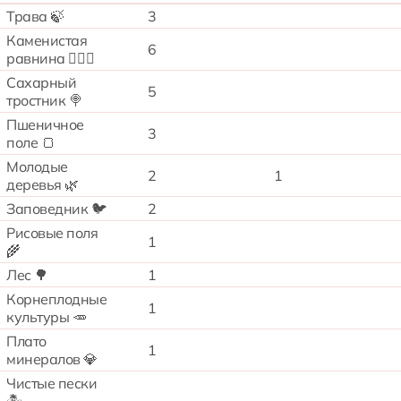
Трава 🍃
3
Каменистая
6
равнина 🧗🏻‍♂️
Сахарный
5
тростник 🍭
Пшеничное
3
поле 🍞
Молодые
2
1
деревья 🌿
Заповедник 🐦
2
Рисовые поля
1
🌾
Лес 🌳
1
Корнеплодные
1
культуры 🥕
Плато
1
минералов 💎
Чистые пески