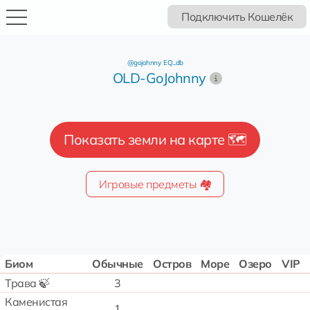
Подключить Кошелёк
@gojohnny
EQ...db
OLD-GoJohnny
Показать земли на карте 🗺️
Игровые предметы 🏘️
Биом
Обычные
Остров
Море
Озеро
VIP
Трава 🍃
3
Каменистая
1