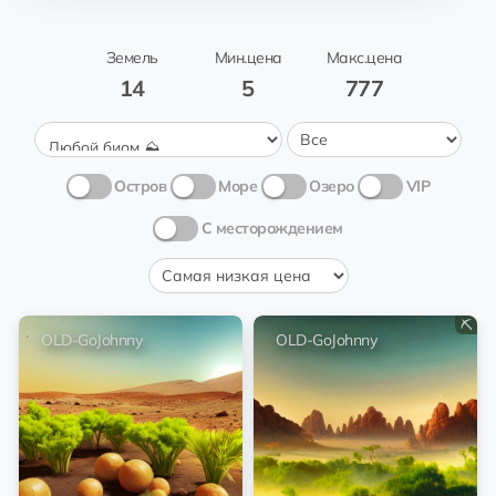
Khmelnytskyi
15 💎
TONPlanetsBot
Корнеплодные
культуры 🥕
Земель
Мин.цена
Макс.цена
Reconquista
18.6 💎
14
5
777
Fox River Tetlin
Рисовые поля 🌾
@alllexno
Karnal
24 💎
🛸Марсианин
Лес 🌳
Остров
Море
Озеро
VIP
@alllexno
Bilbao
12 💎
🛸Марсианин
Молодые деревья 🌿
С месторождением
@gojohnny
EQ...db
Zigong
60 💎
OLD-GoJohnny
Чистые пески 🏝️
Amstelveen
@gojohnny
EQ...db
15 💎
OLD-GoJohnny
Корнеплодные
⛏️
OLD-GoJohnny
культуры 🥕
OLD-GoJohnny
Beidao
12 💎
TONPlanetsBot
Заповедник 🐦
Takatsuki
23 💎
TONPlanetsBot
Сахарный тростник 🍭
Zigong