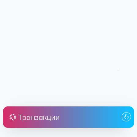
💱 Транзакции
Цена
Земля
От