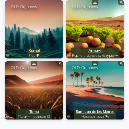
🌊
⛏️
Trelew
OLD-GoJohnny
OLD-GoJohnny
10 💎
TONPlanetsBot
Чистые пески 🏝️
Karnal
Armavir
Лес 🌳
Корнеплодные культуры 🥕
🌊
⛏️
🌊
⛏️
OLD-GoJohnny
OLD-GoJohnny
Tama
San Juan de los Morros
Пшеничное поле 🍞
Чистые пески 🏝️