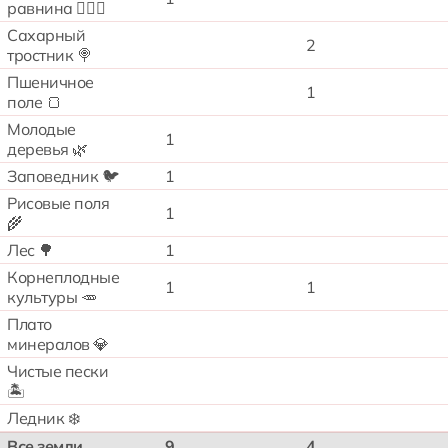
равнина 🧗🏻‍♂️
Сахарный
2
тростник 🍭
Пшеничное
1
поле 🍞
Молодые
1
деревья 🌿
Заповедник 🐦
1
Рисовые поля
1
🌾
Лес 🌳
1
Корнеплодные
1
1
культуры 🥕
Плато
минералов 💎
Чистые пески
🏝️
Ледник ❄️
Все земли
9
4